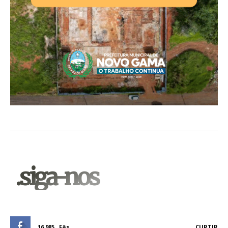
.siga-nos
16,985
Fãs
CURTIR