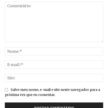
Comentário:
No
E-
mai
Sit
Salve meu nome, e-mail e site neste navegador para a
próxima vez que eu comentar.