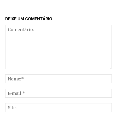
DEIXE UM COMENTÁRIO
Comentário:
No
E-
mai
Sit