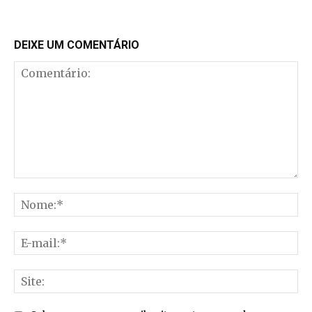
DEIXE UM COMENTÁRIO
Comentário:
No
E-
mai
Sit