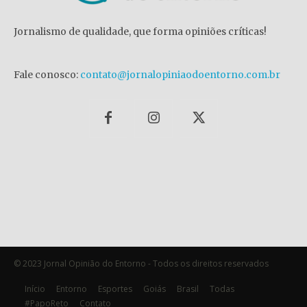
Jornalismo de qualidade, que forma opiniões críticas!
Fale conosco:
contato@jornalopiniaodoentorno.com.br
© 2023 Jornal Opinião do Entorno - Todos os direitos reservados
Início
Entorno
Esportes
Goiás
Brasil
Todas
#PapoReto
Contato