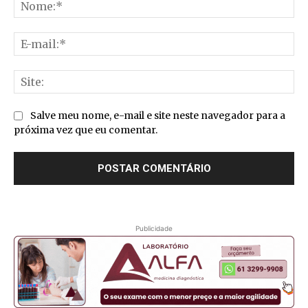
No
E-
mai
Sit
Salve meu nome, e-mail e site neste navegador para a
próxima vez que eu comentar.
Publicidade