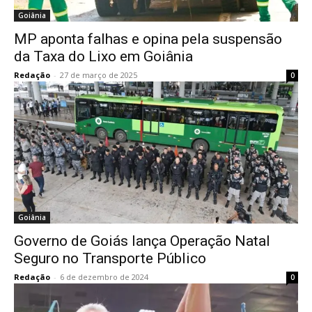
Goiânia
MP aponta falhas e opina pela suspensão
da Taxa do Lixo em Goiânia
Redação
-
27 de março de 2025
0
Goiânia
Governo de Goiás lança Operação Natal
Seguro no Transporte Público
Redação
-
6 de dezembro de 2024
0