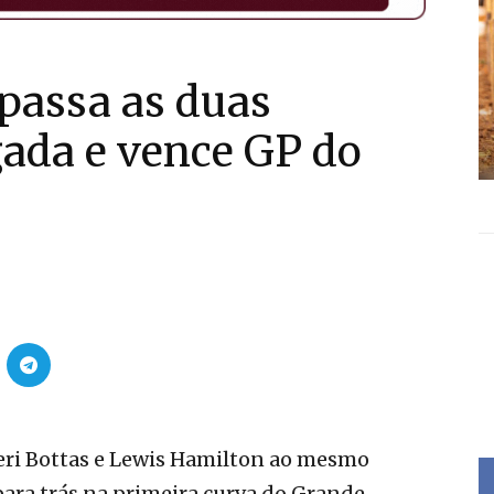
passa as duas
ada e vence GP do
eri Bottas e Lewis Hamilton ao mesmo
ara trás na primeira curva do Grande