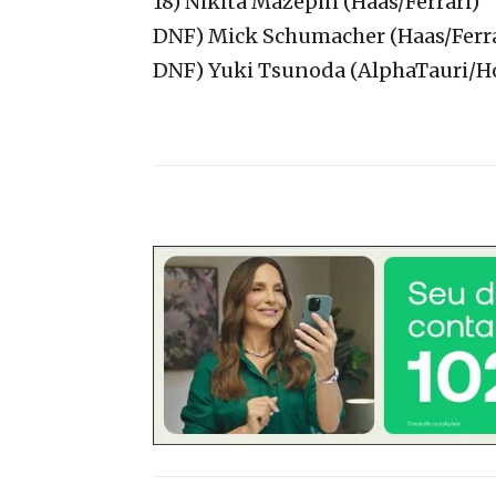
18) Nikita Mazepin (Haas/Ferrari)
DNF) Mick Schumacher (Haas/Ferra
DNF) Yuki Tsunoda (AlphaTauri/H