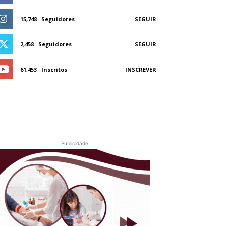
15,748
Seguidores
SEGUIR
2,458
Seguidores
SEGUIR
61,453
Inscritos
INSCREVER
Publicidade