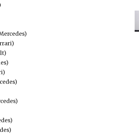
)
/Mercedes)
rari)
lt)
es)
i)
cedes)
rcedes)
edes)
edes)