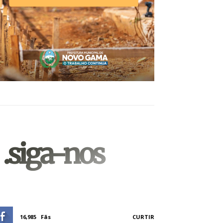
.siga-nos
16,985
Fãs
CURTIR