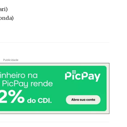
ri)
onda)
Publicidade