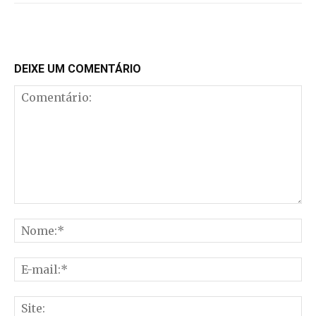
DEIXE UM COMENTÁRIO
Comentário:
No
E-
mai
Sit