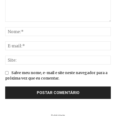
Comentário:
No
E-
mai
Sit
Salve meu nome, e-mail e site neste navegador para a
próxima vez que eu comentar.
Publicidade