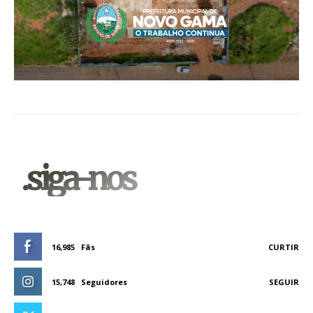
.siga-nos
16,985
Fãs
CURTIR
15,748
Seguidores
SEGUIR