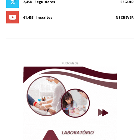
2,458
Seguidores
SEGUIR
61,453
Inscritos
INSCREVER
Publicidade