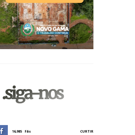
.siga-nos
16,985
Fãs
CURTIR