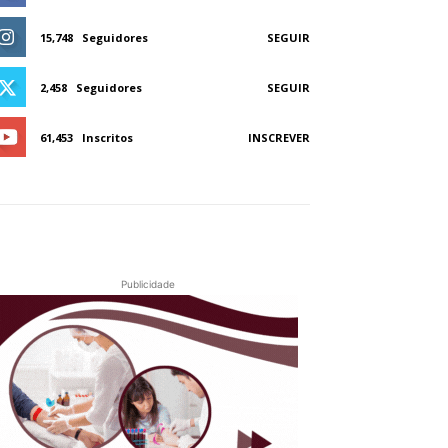
15,748
Seguidores
SEGUIR
2,458
Seguidores
SEGUIR
61,453
Inscritos
INSCREVER
Publicidade