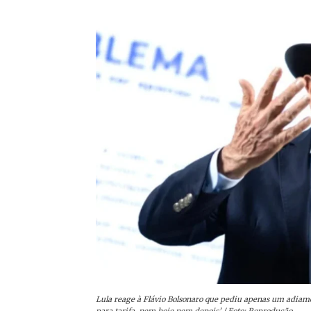
Lula reage à Flávio Bolsonaro que pediu apenas um adiam
para tarifa, nem hoje nem depois’ / Foto: Reprodução