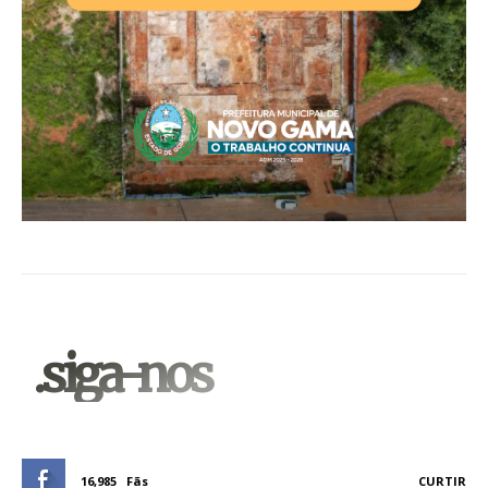
.siga-nos
16,985
Fãs
CURTIR