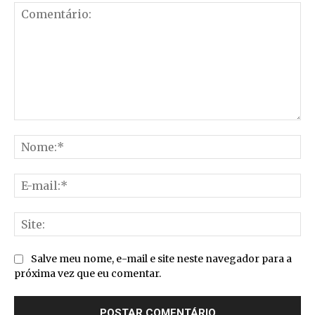
Comentário:
No
E-
mai
Sit
Salve meu nome, e-mail e site neste navegador para a
próxima vez que eu comentar.