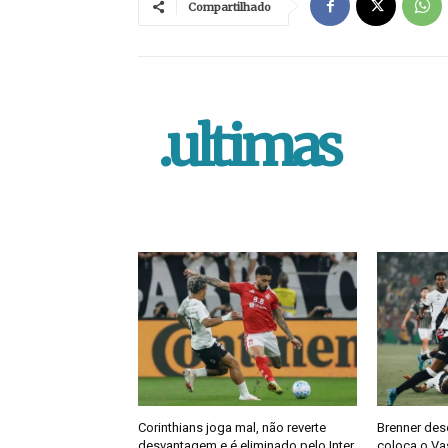
Compartilhado
.ultimas
Corinthians joga mal, não reverte
Brenner des
desvantagem e é eliminado pelo Inter
coloca o Vas