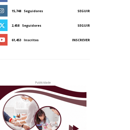
15,748
Seguidores
SEGUIR
2,458
Seguidores
SEGUIR
61,453
Inscritos
INSCREVER
Publicidade