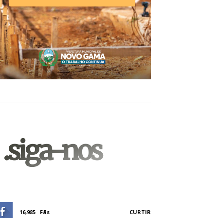
.siga-nos
16,985
Fãs
CURTIR