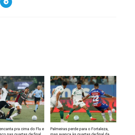
encanta pra cima do Flu e
Palmeiras perde para o Fortaleza,
co nas quartas de final
mas avança às quartas de final da