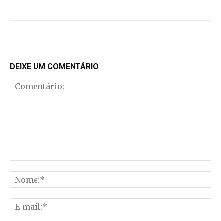
DEIXE UM COMENTÁRIO
Comentário:
No
E-
mai