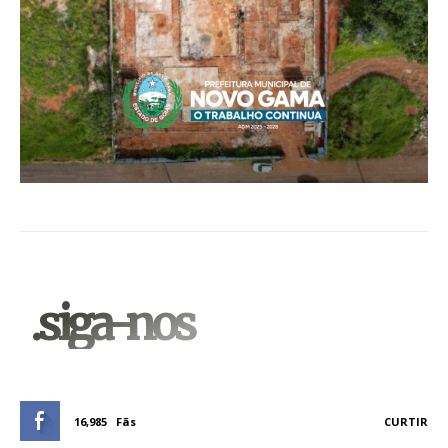
.siga-nos
16,985
Fãs
CURTIR