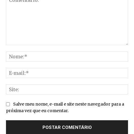
Comentário:
No
E-
mai
Sit
Salve meu nome, e-mail e site neste navegador para a
próxima vez que eu comentar.