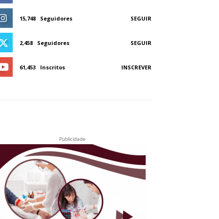
15,748
Seguidores
SEGUIR
2,458
Seguidores
SEGUIR
61,453
Inscritos
INSCREVER
Publicidade