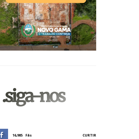
.siga-nos
16,985
Fãs
CURTIR