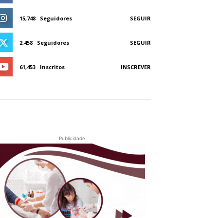
15,748
Seguidores
SEGUIR
2,458
Seguidores
SEGUIR
61,453
Inscritos
INSCREVER
Publicidade