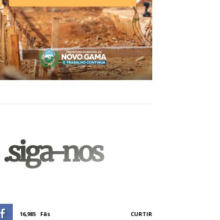
.siga-nos
16,985
Fãs
CURTIR