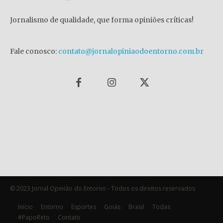
Jornalismo de qualidade, que forma opiniões críticas!
Fale conosco:
contato@jornalopiniaodoentorno.com.br
© 2023 Jornal Opinião do Entorno - Todos os direitos reservados
Início
Entorno
Esportes
Goiás
Brasil
Todas
#PapoReto
Contato