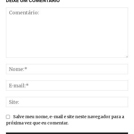
DEIXE UM COMENTÁRIO
Comentário:
No
E-
mai
Sit
Salve meu nome, e-mail e site neste navegador para a
próxima vez que eu comentar.