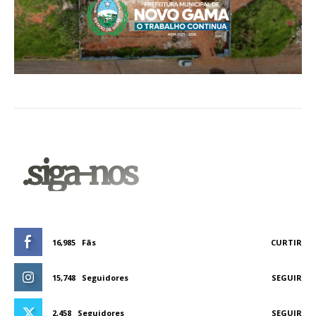
.siga-nos
16,985
Fãs
CURTIR
15,748
Seguidores
SEGUIR
2,458
Seguidores
SEGUIR