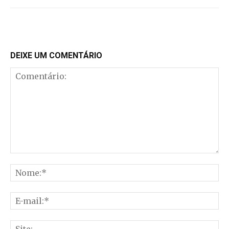
DEIXE UM COMENTÁRIO
Comentário:
No
E-
mai
Sit