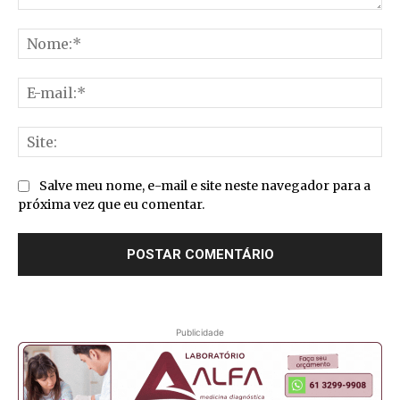
Comentário:
No
E-
mai
Sit
Salve meu nome, e-mail e site neste navegador para a
próxima vez que eu comentar.
Publicidade