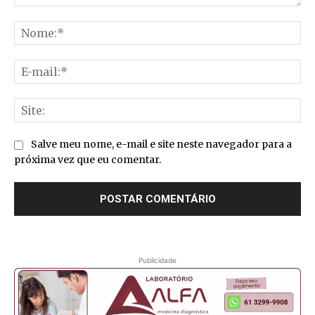
Comentário:
No
E-
mai
Sit
Salve meu nome, e-mail e site neste navegador para a
próxima vez que eu comentar.
Publicidade