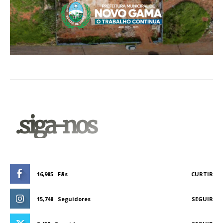
.siga-nos
16,985
Fãs
CURTIR
15,748
Seguidores
SEGUIR