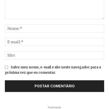
Comentário:
No
E-
mai
Sit
Salve meu nome, e-mail e site neste navegador para a
próxima vez que eu comentar.
Publicidade