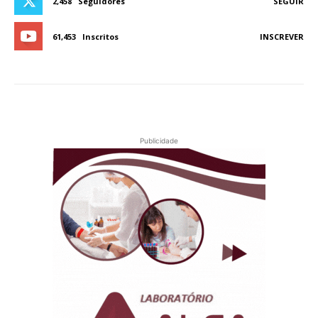
2,458
Seguidores
SEGUIR
61,453
Inscritos
INSCREVER
Publicidade