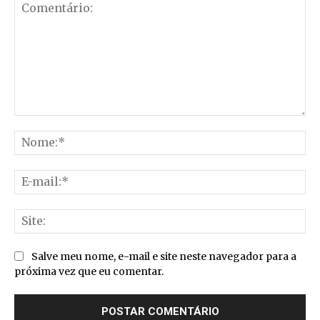
Comentário:
No
E-
mai
Sit
Salve meu nome, e-mail e site neste navegador para a
próxima vez que eu comentar.