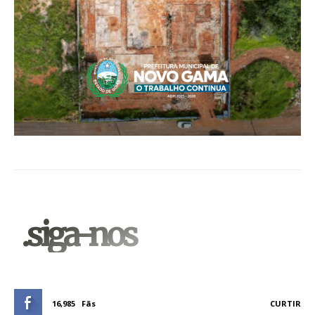
.siga-nos
16,985
Fãs
CURTIR