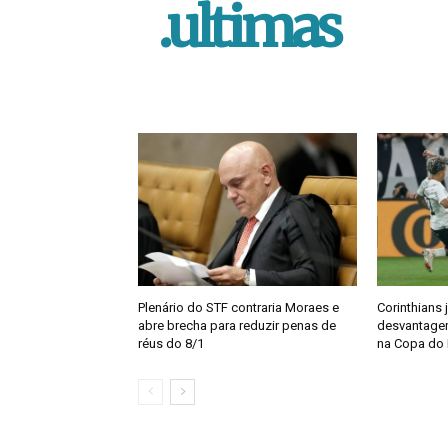
.ultimas
Plenário do STF contraria Moraes e
Corinthians 
abre brecha para reduzir penas de
desvantagem
réus do 8/1
na Copa do 