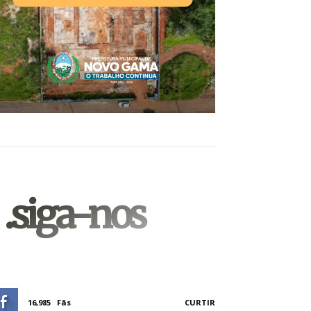
.siga-nos
16,985
Fãs
CURTIR