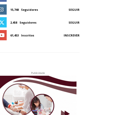
15,748
Seguidores
SEGUIR
2,458
Seguidores
SEGUIR
61,453
Inscritos
INSCREVER
Publicidade