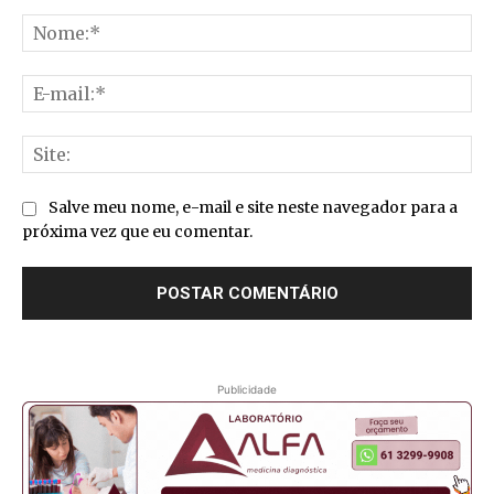
Comentário:
No
E-
mai
Sit
Salve meu nome, e-mail e site neste navegador para a
próxima vez que eu comentar.
Publicidade