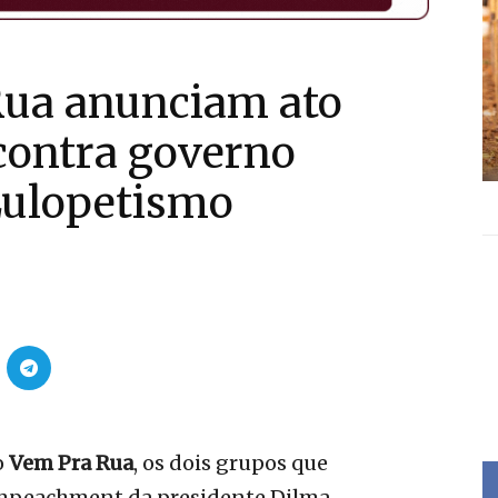
ua anunciam ato
contra governo
Lulopetismo
o
Vem Pra Rua
, os dois grupos que
mpeachment da presidente Dilma