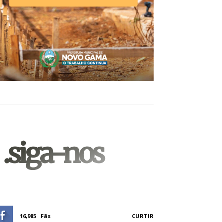
.siga-nos
16,985
Fãs
CURTIR