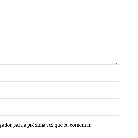
Nome:*
E-
mail:*
Site:
egador para a próxima vez que eu comentar.