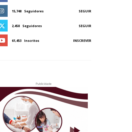
15,748
Seguidores
SEGUIR
2,458
Seguidores
SEGUIR
61,453
Inscritos
INSCREVER
Publicidade