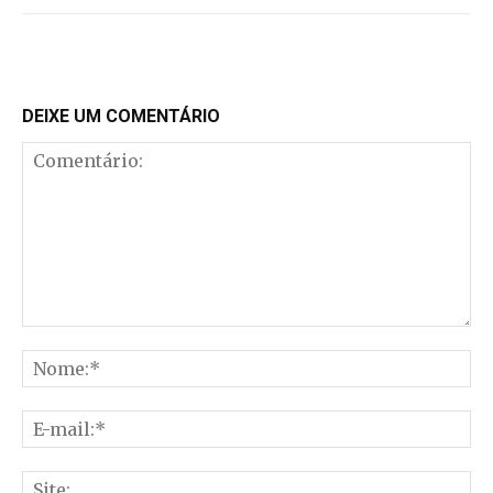
DEIXE UM COMENTÁRIO
Comentário:
No
E-
mai
Sit