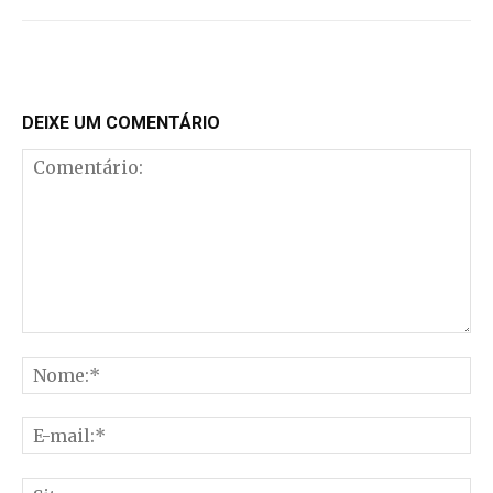
DEIXE UM COMENTÁRIO
Comentário:
No
E-
mai
Sit