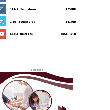
15,748
Seguidores
SEGUIR
2,458
Seguidores
SEGUIR
61,453
Inscritos
INSCREVER
Publicidade