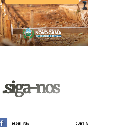
.siga-nos
16,985
Fãs
CURTIR