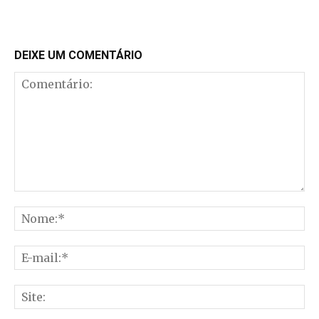
DEIXE UM COMENTÁRIO
Comentário:
No
E-
mai
Sit