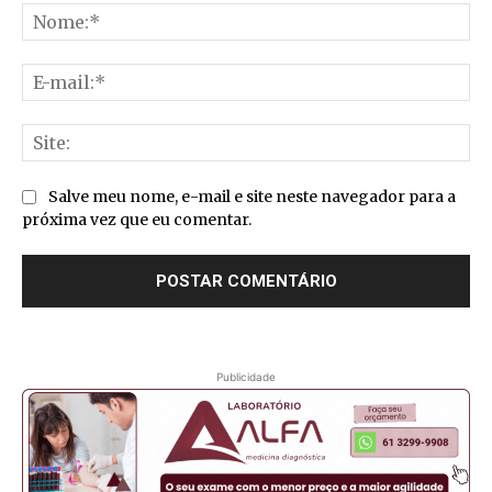
No
E-
mai
Sit
Salve meu nome, e-mail e site neste navegador para a
próxima vez que eu comentar.
Publicidade