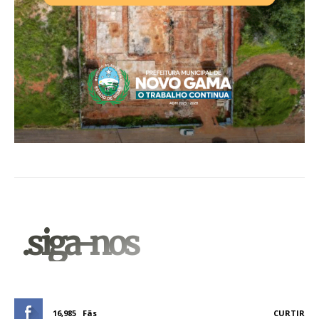
.siga-nos
16,985
Fãs
CURTIR