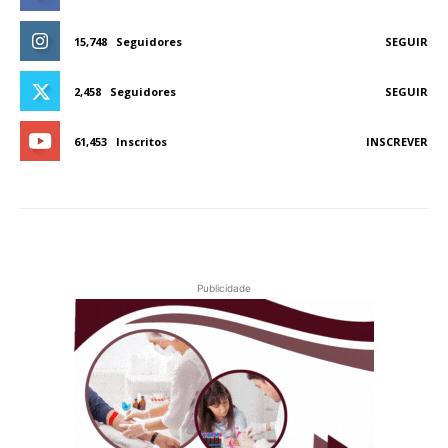
15,748
Seguidores
SEGUIR
2,458
Seguidores
SEGUIR
61,453
Inscritos
INSCREVER
Publicidade