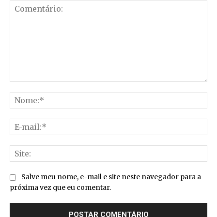
Comentário:
No
E-
mai
Sit
Salve meu nome, e-mail e site neste navegador para a
próxima vez que eu comentar.