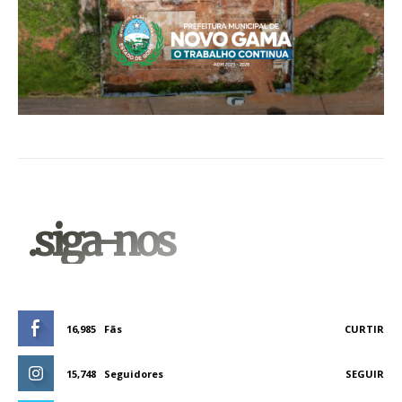
.siga-nos
16,985
Fãs
CURTIR
15,748
Seguidores
SEGUIR