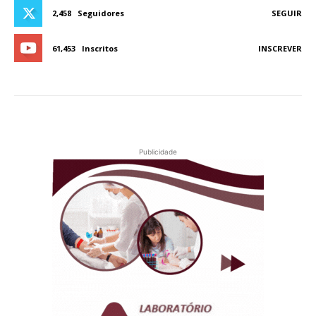
2,458
Seguidores
SEGUIR
61,453
Inscritos
INSCREVER
Publicidade