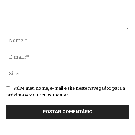
Comentário:
No
E-
mai
Sit
Salve meu nome, e-mail e site neste navegador para a
próxima vez que eu comentar.