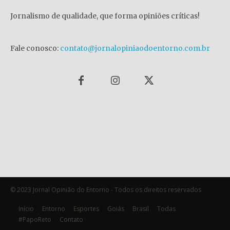
Jornalismo de qualidade, que forma opiniões críticas!
Fale conosco:
contato@jornalopiniaodoentorno.com.br
© 2023 Jornal Opinião do Entorno - Todos os direitos reservados
Início
Entorno
Esportes
Goiás
Brasil
Todas
#PapoReto
Contato