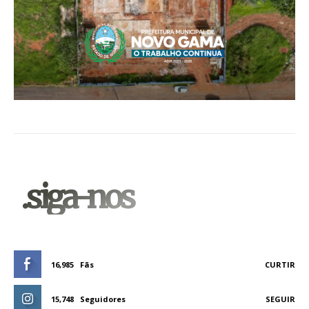
.siga-nos
16,985
Fãs
CURTIR
15,748
Seguidores
SEGUIR