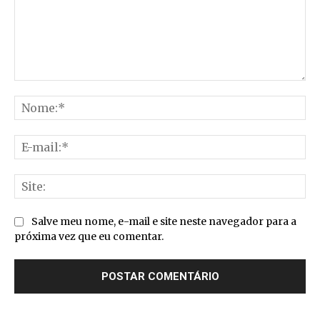
Comentário:
No
E-
mai
Sit
Salve meu nome, e-mail e site neste navegador para a
próxima vez que eu comentar.