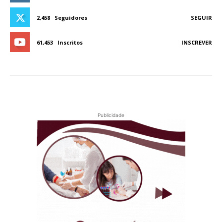
2,458
Seguidores
SEGUIR
61,453
Inscritos
INSCREVER
Publicidade