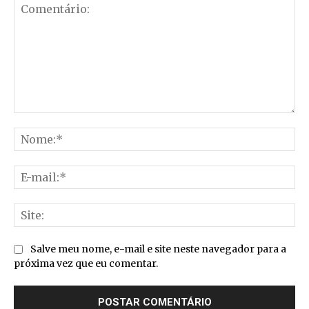
Comentário:
No
E-
mai
Sit
Salve meu nome, e-mail e site neste navegador para a
próxima vez que eu comentar.