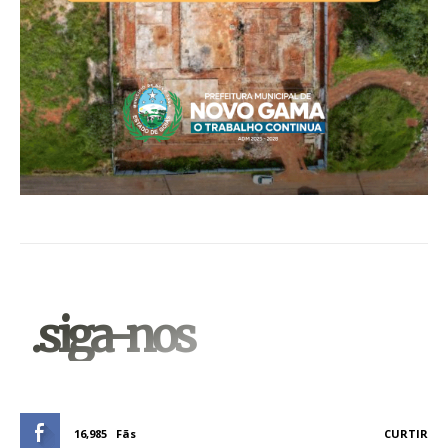
.siga-nos
16,985
Fãs
CURTIR