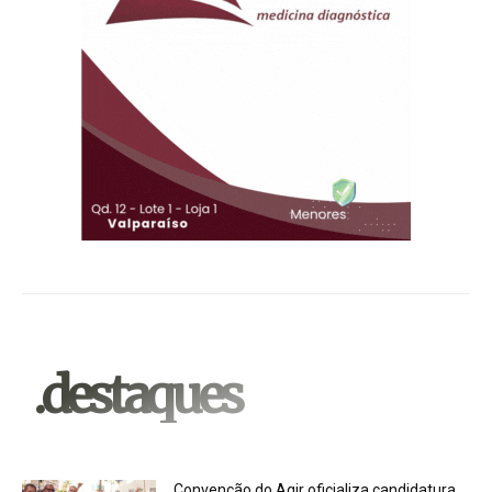
.destaques
Convenção do Agir oficializa candidatura