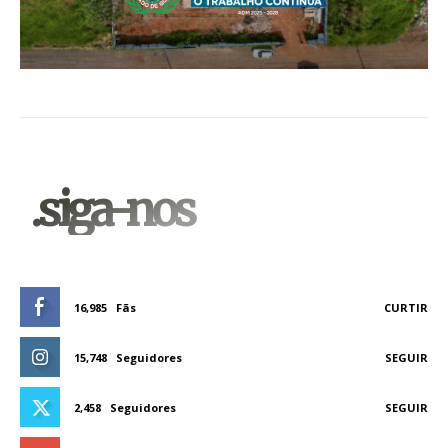
.siga-nos
16,985
Fãs
CURTIR
15,748
Seguidores
SEGUIR
2,458
Seguidores
SEGUIR