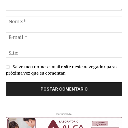
Comentário:
No
E-
mai
Sit
Salve meu nome, e-mail e site neste navegador para a
próxima vez que eu comentar.
Publicidade