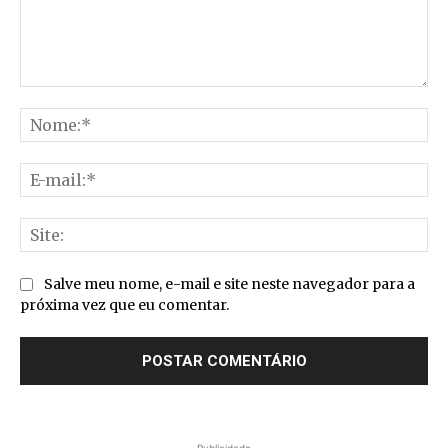
Comentário:
No
E-
mai
Sit
Salve meu nome, e-mail e site neste navegador para a
próxima vez que eu comentar.