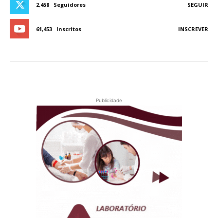
2,458
Seguidores
SEGUIR
61,453
Inscritos
INSCREVER
Publicidade