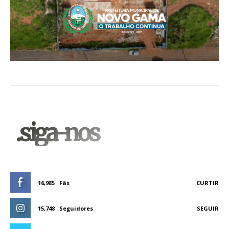
.siga-nos
16,985
Fãs
CURTIR
15,748
Seguidores
SEGUIR