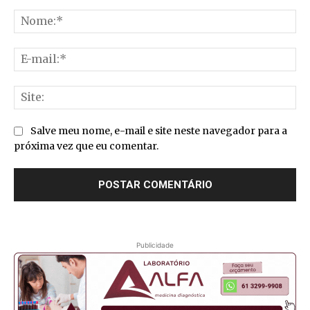
Comentário:
No
E-
mai
Sit
Salve meu nome, e-mail e site neste navegador para a
próxima vez que eu comentar.
Publicidade