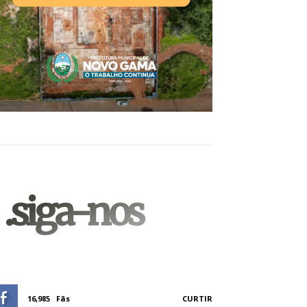
.siga-nos
16,985
Fãs
CURTIR