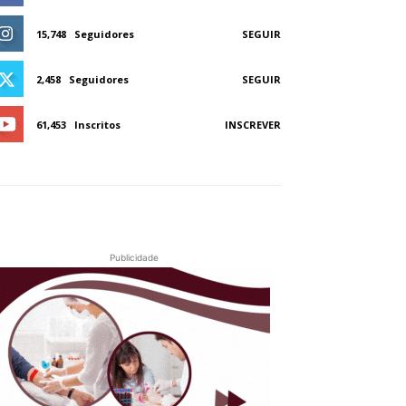
15,748
Seguidores
SEGUIR
2,458
Seguidores
SEGUIR
61,453
Inscritos
INSCREVER
Publicidade