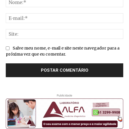
No
E-
mai
Sit
Salve meu nome, e-mail e site neste navegador para a
próxima vez que eu comentar.
Publicidade