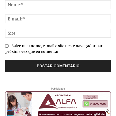
No
E-
mai
Sit
Salve meu nome, e-mail e site neste navegador para a
próxima vez que eu comentar.
Publicidade