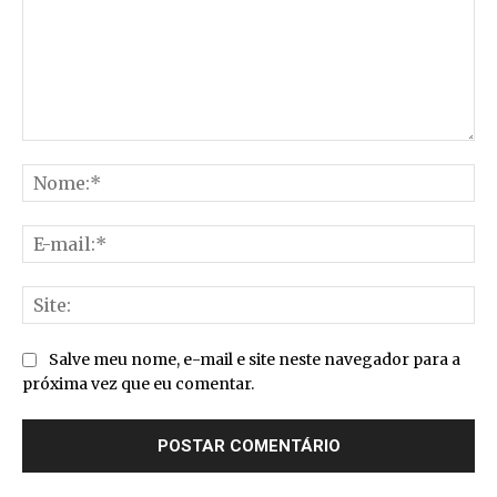
Comentário:
No
E-
mai
Sit
Salve meu nome, e-mail e site neste navegador para a
próxima vez que eu comentar.