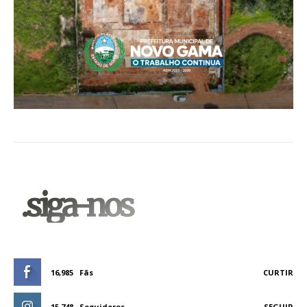
.siga-nos
16,985
Fãs
CURTIR
15,748
Seguidores
SEGUIR