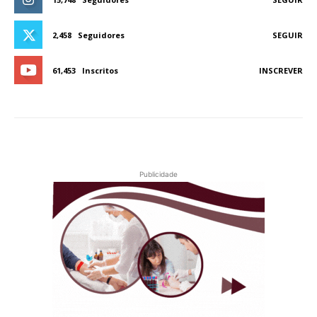
2,458
Seguidores
SEGUIR
61,453
Inscritos
INSCREVER
Publicidade