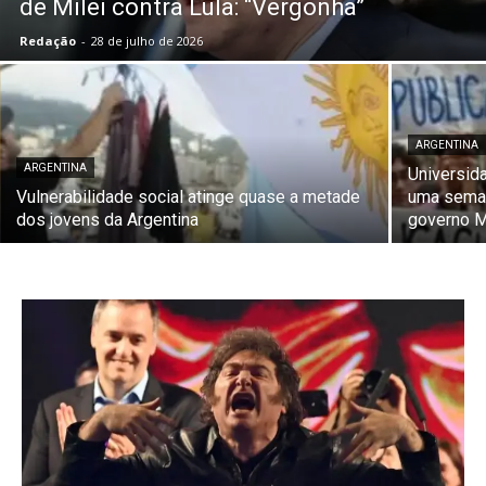
de Milei contra Lula: “Vergonha”
Redação
-
28 de julho de 2026
ARGENTINA
ARGENTINA
Universid
Vulnerabilidade social atinge quase a metade
uma seman
dos jovens da Argentina
governo M