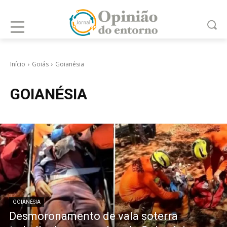
Início
Goiás
Goianésia
GOIANÉSIA
GOIANÉSIA
Desmoronamento de vala soterra