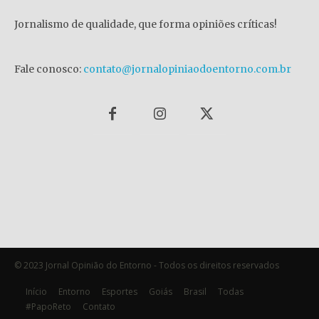
Jornalismo de qualidade, que forma opiniões críticas!
Fale conosco:
contato@jornalopiniaodoentorno.com.br
© 2023 Jornal Opinião do Entorno - Todos os direitos reservados
Início
Entorno
Esportes
Goiás
Brasil
Todas
#PapoReto
Contato