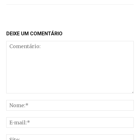
DEIXE UM COMENTÁRIO
Comentário:
No
E-
mai
Sit