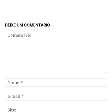
DEIXE UM COMENTÁRIO
Comentário:
No
E-
mai
Sit