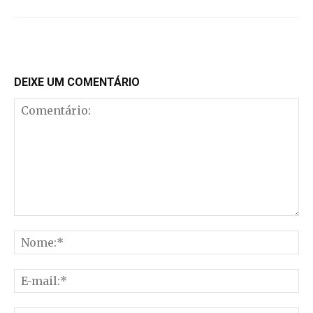
DEIXE UM COMENTÁRIO
Comentário:
No
E-
mai