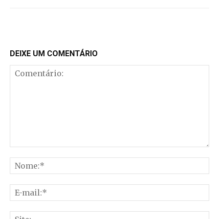
DEIXE UM COMENTÁRIO
Comentário:
No
E-
mai
Sit